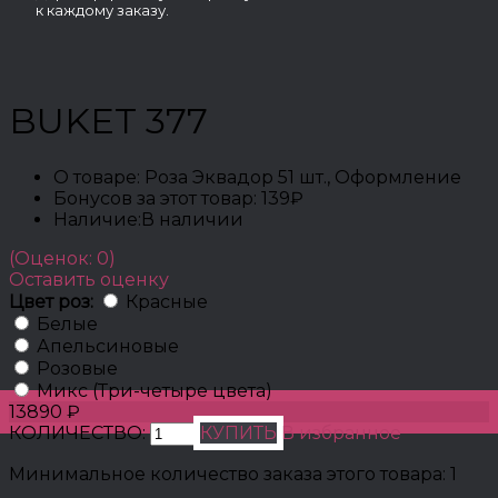
к каждому заказу.
BUKET 377
О товаре:
Роза Эквадор 51 шт., Оформление
Бонусов за этот товар:
139₽
Наличие:
В наличии
(Оценок: 0)
Оставить оценку
Цвет роз:
Красные
Белые
Апельсиновые
Розовые
Микс (Три-четыре цвета)
13890 ₽
КОЛИЧЕСТВО:
КУПИТЬ
В избранное
Минимальное количество заказа этого товара: 1