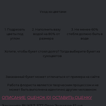
Уход за цветами
1. Подрезать
2. Наполнить вазу
3. Не менее 60%
цветы под
водой на 80% от
стебля должно быть в
углом
размера
воде
Хотите, чтобы букет стоял долго? Тогда выберите букет из
сухоцветов
Заказанный букет может отличаться от примера на сайте.
Работа флориста является творческим процессом и не
может быть выполнена идентично другим человеком.
ОПИСАНИЕ:
ОЦЕНОК (0)
ОСТАВИТЬ ОЦЕНКУ
Закажите BUKET 377 Роза Эквадор 51 шт.,