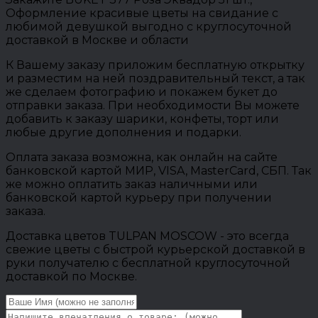
Оформление красивые цветы на свидание с
любимой девушкой выгодно с круглосуточной
доставкой в Москве и области
К Вашему заказу приложим бесплатную открытку
и разместим на ней поздравительный текст, а так
же сделаем фотографию и покажем букет до
отправки заказа. При необходимости Вы можете
добавить к заказу шарики, конфеты, торт или
любые другие дополнения и подарки.
Оплата заказа возможна, как онлайн на сайте
банковской картой МИР, VISA, MasterCard, СБП. Так
же можно оплатить заказ наличными или
банковской картой курьеру при получении
заказа.
Доставка цветов TULPAN MOSCOW - это всегда
свежие цветы с быстрой курьерской доставкой в
руки получателю с бесплатной круглосуточной
доставкой по Москве.