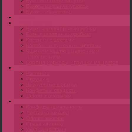
Букеты из подсолнухов
Букеты из ранункулюсов
Букеты из эустомы
Цветы
Композиции
Букеты в шляпных коробках
Розы в шляпных коробках
Корзины с цветами
Коробки и сумочки с цветами
Ящики и кашпо с цветочным
наполнением
Сердца, каркасы, игрушки из цветов
Подарки
Растения
Игрушки
Воздушные шарики
Конфеты и сладости
Декор и открытки
•••
Конфиденциальность
Доставка заказов
Оплата заказов
Права клиента
Уход за цветами