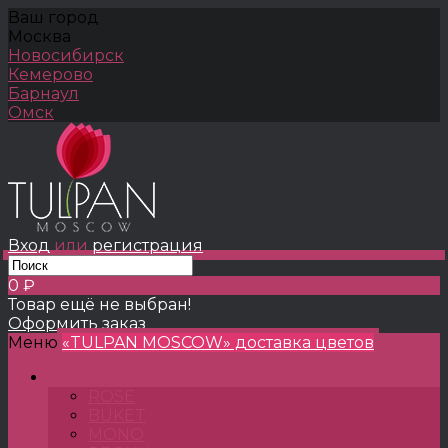
Ваш город
Москва
Новосибирск
Кемерово
Барнаул
Омск
Вход
или
регистрация
0 ₽
Товар ещё не выбран!
Оформить заказ
Меню
«TULPAN MOSCOW» доставка цветов
TULPANSHOP
ROSE
BUKET
MONO