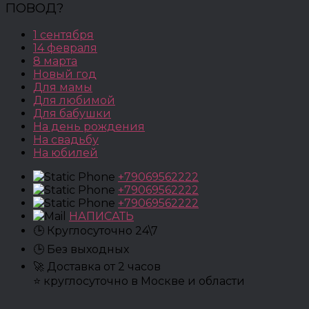
ПОВОД?
1 сентября
14 февраля
8 марта
Новый год
Для мамы
Для любимой
Для бабушки
На день рождения
На свадьбу
На юбилей
+79069562222
+79069562222
+79069562222
НАПИСАТЬ
🕒 Круглосуточно 24\7
🕒 Без выходных
🚀 Доставка от 2 часов
⭐ круглосуточно в Москве и области