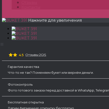
Отзывы
Контакты
Главная
»
TULPANSHOP
»
ROSE
»
BUKET 391
Нажмите для увеличения
Отзывы 2GIS
4.5
Гарантия качества
Что-то не так? Поменяем букет или вернём деньги.
Фотоконтроль
Фото готового заказа перед доставкой в WhatsApp, Telegr
Бесплатная открытка
Дарим фирменную открытку бесплатно