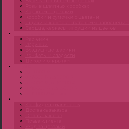
Букеты в шляпных коробках
Розы в шляпных коробках
Корзины с цветами
Коробки и сумочки с цветами
Ящики и кашпо с цветочным наполнени
Сердца, каркасы, игрушки из цветов
Подарки
Растения
Игрушки
Воздушные шарики
Конфеты и сладости
Декор и открытки
Цена
до 2000 ₽
от 2000 ₽ до 5000 ₽
от 5000 ₽ до 10000 ₽
от 10000 ₽ до 15000 ₽
от 15000 ₽ и выше
•••
Конфиденциальность
Доставка заказов
Оплата заказов
Права клиента
Уход за цветами