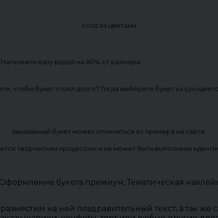
Уход за цветами
. Наполнить вазу водой на 80% от размера
ите, чтобы букет стоял долго? Тогда выберите букет из сухоцвет
Заказанный букет может отличаться от примера на сайте.
ется творческим процессом и не может быть выполнена иденти
, Оформление букета премиум, Тематическая накле
разместим на ней поздравительный текст, а так же
заказу шарики, конфеты, торт или любые другие до