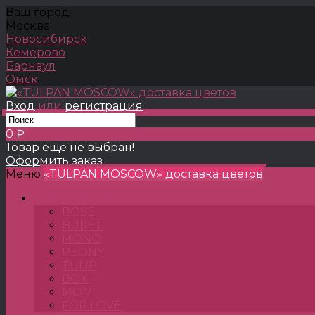
Ваш город
Москва
Новосибирск
Кемерово
Барнаул
Омск
Вход
или
регистрация
0 ₽
Товар ещё не выбран!
Оформить заказ
Меню
«TULPAN MOSCOW» доставка цветов
TULPANSHOP
ROSE
BUKET
MONO
PEONY
TULIP
BOX
MOM
FOR LOVE