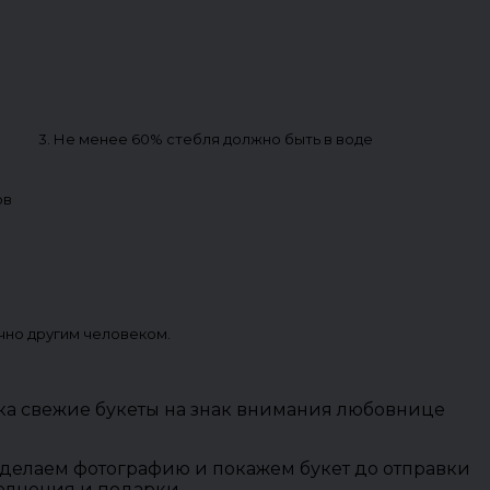
3. Не менее 60% стебля должно быть в воде
ов
чно другим человеком.
йка свежие букеты на знак внимания любовнице
 сделаем фотографию и покажем букет до отправки
полнения и подарки.