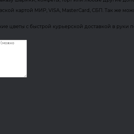
овской картой МИР, VISA, MasterCard, СБП. Так же м
ие цветы с быстрой курьерской доставкой в руки п