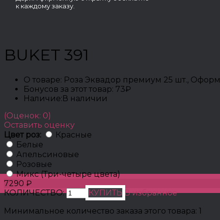
к каждому заказу.
BUKET 391
О товаре:
Роза Эквадор премиум 25 шт., Офор
Бонусов за этот товар:
73₽
Наличие:
В наличии
(Оценок: 0)
Оставить оценку
Цвет роз:
Красные
Белые
Апельсиновые
Розовые
Микс (Три-четыре цвета)
7290 ₽
КОЛИЧЕСТВО:
КУПИТЬ
В избранное
Минимальное количество заказа этого товара: 1