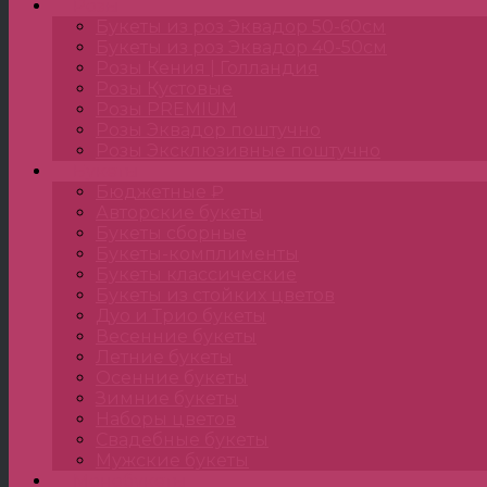
Розы
Букеты из роз Эквадор 50-60см
Букеты из роз Эквадор 40-50см
Розы Кения | Голландия
Розы Кустовые
Розы PREMIUM
Розы Эквадор поштучно
Розы Эксклюзивные поштучно
Букеты
Бюджетные ₽
Авторские букеты
Букеты сборные
Букеты-комплименты
Букеты классические
Букеты из стойких цветов
Дуо и Трио букеты
Весенние букеты
Летние букеты
Осенние букеты
Зимние букеты
Наборы цветов
Свадебные букеты
Мужские букеты
Монобукеты