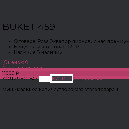
BUKET 459
О товаре:
Роза Эквадор пионовидная премиум 
Бонусов за этот товар:
120₽
Наличие:
В наличии
(Оценок: 0)
Оставить оценку
11990 ₽
КОЛИЧЕСТВО:
КУПИТЬ
В избранное
Минимальное количество заказа этого товара: 1