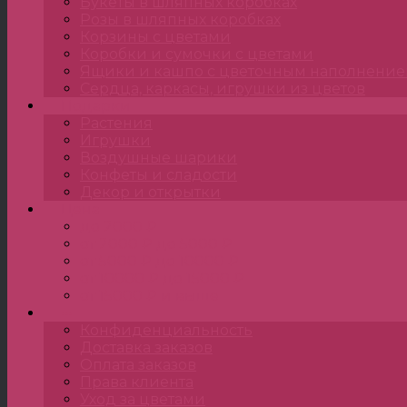
Букеты в шляпных коробках
Розы в шляпных коробках
Корзины с цветами
Коробки и сумочки с цветами
Ящики и кашпо с цветочным наполнени
Сердца, каркасы, игрушки из цветов
Подарки
Растения
Игрушки
Воздушные шарики
Конфеты и сладости
Декор и открытки
Цена
до 2000 ₽
от 2000 ₽ до 5000 ₽
от 5000 ₽ до 10000 ₽
от 10000 ₽ до 15000 ₽
от 15000 ₽ и выше
•••
Конфиденциальность
Доставка заказов
Оплата заказов
Права клиента
Уход за цветами