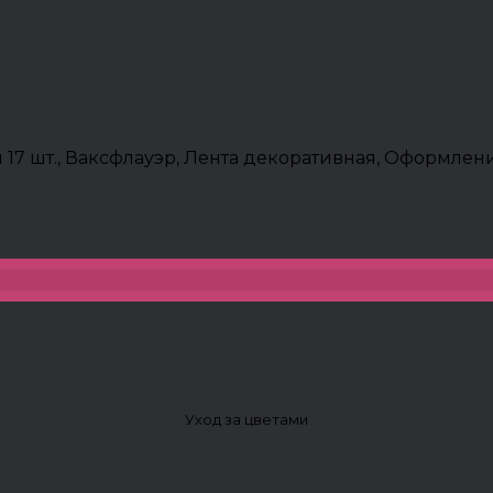
17 шт., Ваксфлауэр, Лента декоративная, Оформлен
Уход за цветами