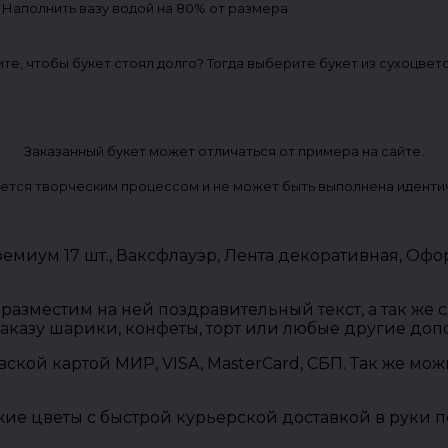
. Наполнить вазу водой на 80% от размера
ите, чтобы букет стоял долго? Тогда выберите букет из сухоцвет
Заказанный букет может отличаться от примера на сайте.
ется творческим процессом и не может быть выполнена иденти
миум 17 шт., Ваксфлауэр, Лента декоративная, Офо
разместим на ней поздравительный текст, а так же
заказу шарики, конфеты, торт или любые другие до
овской картой МИР, VISA, MasterCard, СБП. Так же м
ие цветы с быстрой курьерской доставкой в руки п