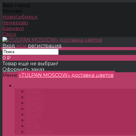
Ваш город
Москва
Новосибирск
Кемерово
Барнаул
Омск
Вход
или
регистрация
0 ₽
Товар ещё не выбран!
Оформить заказ
Меню
«TULPAN MOSCOW» доставка цветов
TULPANSHOP
ROSE
BUKET
MONO
PEONY
TULIP
BOX
MOM
FOR LOVE