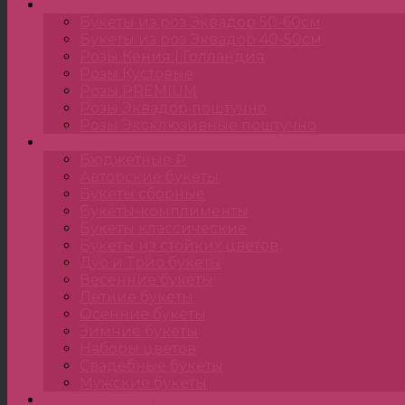
Розы
Букеты из роз Эквадор 50-60см
Букеты из роз Эквадор 40-50см
Розы Кения | Голландия
Розы Кустовые
Розы PREMIUM
Розы Эквадор поштучно
Розы Эксклюзивные поштучно
Букеты
Бюджетные ₽
Авторские букеты
Букеты сборные
Букеты-комплименты
Букеты классические
Букеты из стойких цветов
Дуо и Трио букеты
Весенние букеты
Летние букеты
Осенние букеты
Зимние букеты
Наборы цветов
Свадебные букеты
Мужские букеты
Монобукеты