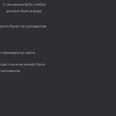
3. Не менее 60% стебля
должно быть в воде
ерите букет из сухоцветов
т примера на сайте.
оцессом и не может быть
 человеком.