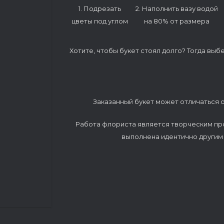
1. Подрезать
2. Наполнить вазу водой
цветы под углом
на 80% от размера
Хотите, чтобы букет стоял долго? Тогда выб
Заказанный букет может отличаться о
Работа флориста является творческим пр
выполнена идентично другим