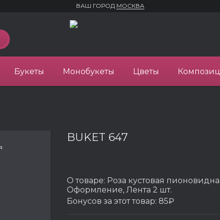
ВАШ ГОРОД
МОСКВА
Букеты
Монобукеты
Цветы
Компози
BUKET 647
я
О товаре:
Роза кустовая пионовидная
Оформление, Лента 2 шт.
Бонусов за этот товар:
85₽