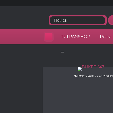
TULPANSHOP
Розы
•••
Нажмите для увеличени