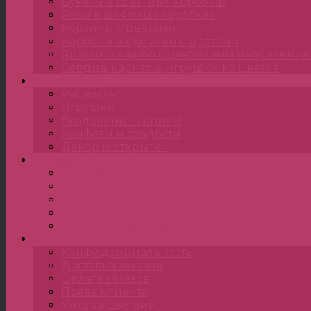
Букеты в шляпных коробках
Розы в шляпных коробках
Корзины с цветами
Коробки и сумочки с цветами
Ящики и кашпо с цветочным наполнени
Сердца, каркасы, игрушки из цветов
Подарки
Растения
Игрушки
Воздушные шарики
Конфеты и сладости
Декор и открытки
Цена
до 2000 ₽
от 2000 ₽ до 5000 ₽
от 5000 ₽ до 10000 ₽
от 10000 ₽ до 15000 ₽
от 15000 ₽ и выше
•••
Конфиденциальность
Доставка заказов
Оплата заказов
Права клиента
Уход за цветами