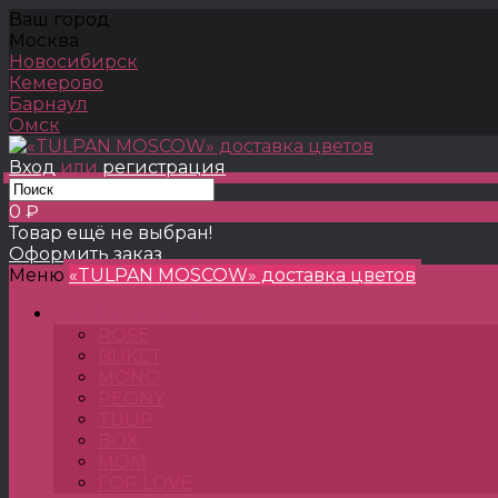
Ваш город
Москва
Новосибирск
Кемерово
Барнаул
Омск
Вход
или
регистрация
0 ₽
Товар ещё не выбран!
Оформить заказ
Меню
«TULPAN MOSCOW» доставка цветов
TULPANSHOP
ROSE
BUKET
MONO
PEONY
TULIP
BOX
MOM
FOR LOVE