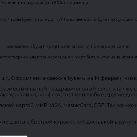
. Наполнить вазу водой на 80% от размера
ите, чтобы букет стоял долго? Тогда выберите букет из сухоцвет
Заказанный букет может отличаться от примера на сайте.
ется творческим процессом и не может быть выполнена иденти
 шт., Оформление свежие букеты на 14 февраля низк
разместим на ней поздравительный текст, а так же
заказу шарики, конфеты, торт или любые другие до
овской картой МИР, VISA, MasterCard, СБП. Так же м
ие цветы с быстрой курьерской доставкой в руки п