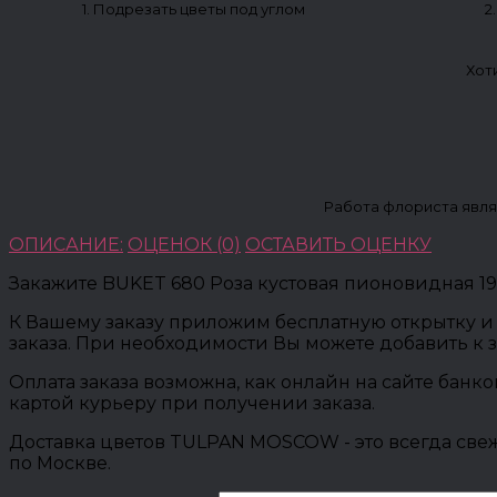
1. Подрезать цветы под углом
2
Хот
Работа флориста явля
ОПИСАНИЕ:
ОЦЕНОК (0)
ОСТАВИТЬ ОЦЕНКУ
Закажите BUKET 680 Роза кустовая пионовидная 19
К Вашему заказу приложим бесплатную открытку и 
заказа. При необходимости Вы можете добавить к 
Оплата заказа возможна, как онлайн на сайте банк
картой курьеру при получении заказа.
Доставка цветов TULPAN MOSCOW - это всегда свеж
по Москве.