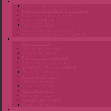
Розы
Букеты из роз Эквадор 50-60см
Букеты из роз Эквадор 40-50см
Розы Кения | Голландия
Розы Кустовые
Розы PREMIUM
Розы Эквадор поштучно
Розы Эксклюзивные поштучно
Букеты
Бюджетные ₽
Авторские букеты
Букеты сборные
Букеты-комплименты
Букеты классические
Букеты из стойких цветов
Дуо и Трио букеты
Весенние букеты
Летние букеты
Осенние букеты
Зимние букеты
Наборы цветов
Свадебные букеты
Мужские букеты
Монобукеты