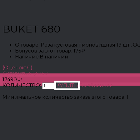
BUKET 680
О товаре:
Роза кустовая пионовидная 19 шт., 
Бонусов за этот товар:
175₽
Наличие:
В наличии
(Оценок: 0)
Оставить оценку
17490 ₽
КОЛИЧЕСТВО:
КУПИТЬ
В избранное
Минимальное количество заказа этого товара: 1