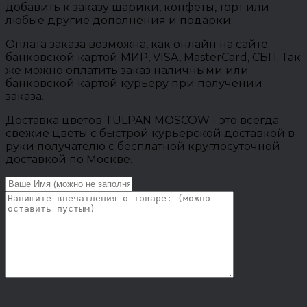
добавить к заказу шарики, конфеты, торт или
любые другие дополнения и подарки.
Оплата заказа возможна, как онлайн на сайте
банковской картой МИР, VISA, MasterCard, СБП. Так
же можно оплатить заказ наличными или
банковской картой курьеру при получении
заказа.
Доставка цветов TULPAN MOSCOW - это всегда
свежие цветы с быстрой курьерской доставкой в
руки получателю с бесплатной круглосуточной
доставкой по Москве.