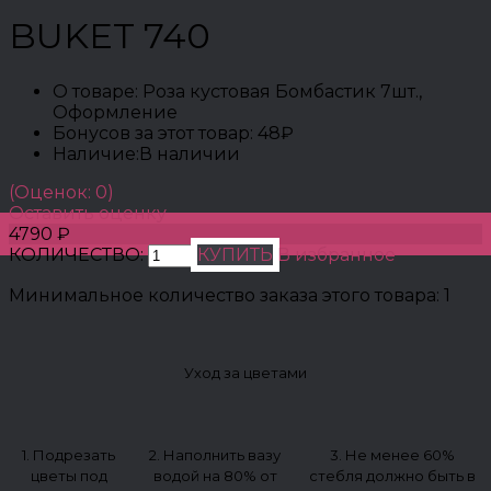
BUKET 740
О товаре:
Роза кустовая Бомбастик 7шт.,
Оформление
Бонусов за этот товар:
48₽
Наличие:
В наличии
(Оценок: 0)
Оставить оценку
4790 ₽
КОЛИЧЕСТВО:
КУПИТЬ
В избранное
Минимальное количество заказа этого товара: 1
Уход за цветами
1. Подрезать
2. Наполнить вазу
3. Не менее 60%
цветы под
водой на 80% от
стебля должно быть в