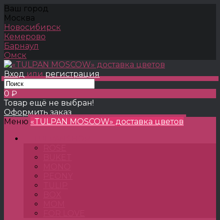
Ваш город
Москва
Новосибирск
Кемерово
Барнаул
Омск
Вход
или
регистрация
0 ₽
Товар ещё не выбран!
Оформить заказ
Меню
«TULPAN MOSCOW» доставка цветов
TULPANSHOP
ROSE
BUKET
MONO
PEONY
TULIP
BOX
MOM
FOR LOVE