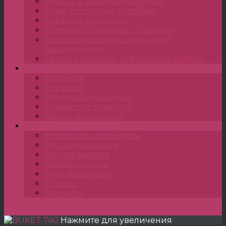
Букеты в шляпных коробках
Розы в шляпных коробках
Корзины с цветами
Коробки и сумочки с цветами
Ящики и кашпо с цветочным
наполнением
Сердца, каркасы, игрушки из цветов
Подарки
Растения
Игрушки
Воздушные шарики
Конфеты и сладости
Декор и открытки
•••
Конфиденциальность
Доставка заказов
Оплата заказов
Права клиента
Уход за цветами
Отзывы
Контакты
Главная
»
TULPANSHOP
»
ROSE
»
BUKET 740
Нажмите для увеличения