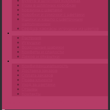
Букеты в шляпных коробках
Розы в шляпных коробках
Корзины с цветами
Коробки и сумочки с цветами
Ящики и кашпо с цветочным
наполнением
Сердца, каркасы, игрушки из цветов
Подарки
Растения
Игрушки
Воздушные шарики
Конфеты и сладости
Декор и открытки
•••
Конфиденциальность
Доставка заказов
Оплата заказов
Права клиента
Уход за цветами
Отзывы
Контакты
Главная
»
TULPANSHOP
»
ROSE
»
BUKET SEVENTY
ONE