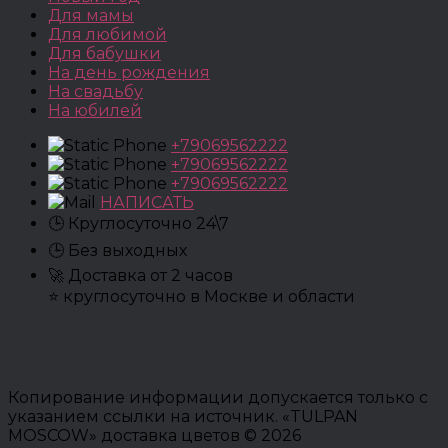
Для мамы
Для любимой
Для бабушки
На день рождения
На свадьбу
На юбилей
+79069562222
+79069562222
+79069562222
НАПИСАТЬ
🕒 Круглосуточно 24\7
🕒 Без выходных
🚀 Доставка от 2 часов
⭐ круглосуточно в Москве и области
Копирование информации допускается только с
указанием ссылки на источник. «TULPAN
MOSCOW» доставка цветов © 2026