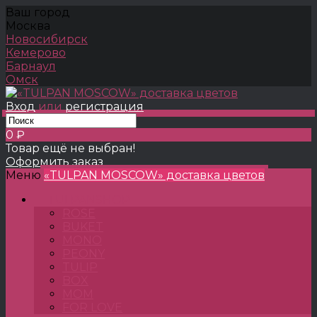
Ваш город
Москва
Новосибирск
Кемерово
Барнаул
Омск
Вход
или
регистрация
0 ₽
Товар ещё не выбран!
Оформить заказ
Меню
«TULPAN MOSCOW» доставка цветов
TULPANSHOP
ROSE
BUKET
MONO
PEONY
TULIP
BOX
MOM
FOR LOVE