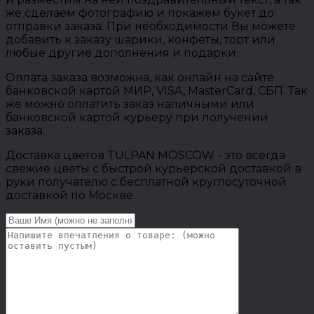
же сделаем фотографию и покажем букет до
отправки заказа. При необходимости Вы можете
добавить к заказу шарики, конфеты, торт или
любые другие дополнения и подарки.
Оплата заказа возможна, как онлайн на сайте
банковской картой МИР, VISA, MasterCard, СБП. Так
же можно оплатить заказ наличными или
банковской картой курьеру при получении
заказа.
Доставка цветов TULPAN MOSCOW - это всегда
свежие цветы с быстрой курьерской доставкой в
руки получателю с бесплатной круглосуточной
доставкой по Москве.