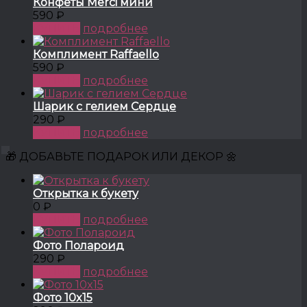
Конфеты Merci мини
590 ₽
КУПИТЬ
подробнее
Комплимент Raffaello
590 ₽
КУПИТЬ
подробнее
Шарик с гелием Сердце
290 ₽
КУПИТЬ
подробнее
🎁 ДОБАВЬТЕ ПОДАРОК ИЛИ ДЕКОР 🌼
Открытка к букету
0 ₽
КУПИТЬ
подробнее
Фото Полароид
290 ₽
КУПИТЬ
подробнее
Фото 10x15