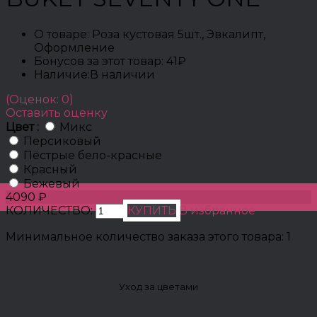
О товаре:
Роза кустовая 5шт., Эвкалипт,
Оформление
Бонусов за этот товар:
41₽
Наличие:
В наличии
(Оценок: 0)
Оставить оценку
Цвет :
Микс
Персиковый
Пёстрые бело-красные
Красный
Бежевый
4090 ₽
КОЛИЧЕСТВО:
КУПИТЬ
В избранное
Минимальное количество заказа этого товара: 1
Уход за цветами