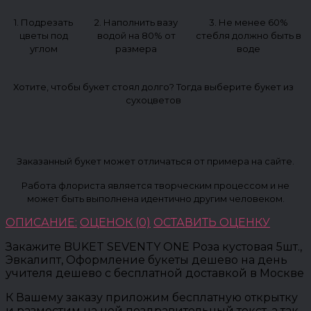
1. Подрезать
2. Наполнить вазу
3. Не менее 60%
цветы под
водой на 80% от
стебля должно быть в
углом
размера
воде
Хотите, чтобы букет стоял долго? Тогда выберите букет из
сухоцветов
Заказанный букет может отличаться от примера на сайте.
Работа флориста является творческим процессом и не
может быть выполнена идентично другим человеком.
ОПИСАНИЕ:
ОЦЕНОК (0)
ОСТАВИТЬ ОЦЕНКУ
Закажите BUKET SEVENTY ONE Роза кустовая 5шт.,
Эвкалипт, Оформление букеты дешево на день
учителя дешево с бесплатной доставкой в Москве
К Вашему заказу приложим бесплатную открытку
и разместим на ней поздравительный текст, а так