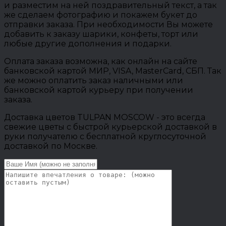
и разместим на ней поздравительный текст, а так
же сделаем фотографию и покажем букет до
отправки заказа. При необходимости Вы можете
добавить к заказу шарики, конфеты, торт или
любые другие дополнения и подарки.
Оплата заказа возможна, как онлайн на сайте
банковской картой МИР, VISA, MasterCard, СБП. Так
же можно оплатить заказ наличными или
банковской картой курьеру при получении
заказа.
Доставка цветов TULPAN MOSCOW - это всегда
свежие цветы с быстрой курьерской доставкой в
руки получателю с бесплатной круглосуточной
доставкой по Москве.