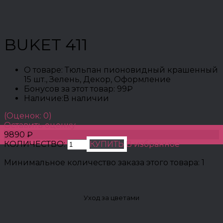
BUKET 411
О товаре:
Тюльпан пионовидный крашенный
15 шт., Зелень, Декор, Оформление
Бонусов за этот товар:
99₽
Наличие:
В наличии
(Оценок: 0)
Оставить оценку
9890 ₽
КОЛИЧЕСТВО:
КУПИТЬ
В избранное
Минимальное количество заказа этого товара: 1
Уход за цветами