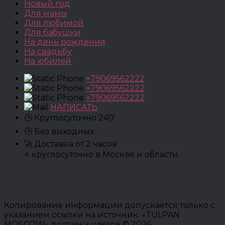
Новый год
Для мамы
Для любимой
Для бабушки
На день рождения
На свадьбу
На юбилей
+79069562222
+79069562222
+79069562222
НАПИСАТЬ
🕒 Круглосуточно 24\7
🕒 Без выходных
🚀 Доставка от 2 часов
⭐ круглосуточно в Москве и области
Копирование информации допускается только с
указанием ссылки на источник. «TULPAN
MOSCOW» доставка цветов © 2026