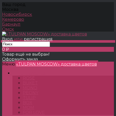
Ваш город
Москва
Новосибирск
Кемерово
Барнаул
Омск
Вход
или
регистрация
0 ₽
Товар ещё не выбран!
Оформить заказ
Меню
«TULPAN MOSCOW» доставка цветов
TULPANSHOP
ROSE
BUKET
MONO
PEONY
TULIP
BOX
MOM
FOR LOVE