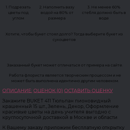
1. Подрезать
2. Наполнить вазу
3. Не менее 60%
цветы под
водой на 80% от
стебля должно быть в
углом
размера
воде
Хотите, чтобы букет стоял долго? Тогда выберите букет из
сухоцветов
Заказанный букет может отличаться от примера на сайте.
Работа флориста является творческим процессом и не
может быть выполнена идентично другим человеком.
ОПИСАНИЕ:
ОЦЕНОК (0)
ОСТАВИТЬ ОЦЕНКУ
Закажите BUKET 411 Тюльпан пионовидный
крашенный 15 шт., Зелень, Декор, Оформление
красивые цветы на день учителя выгодно с
круглосуточной доставкой в Москве и области
К Вашему заказу приложим бесплатную открытку