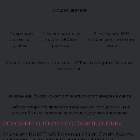
Уход за цветами
1. Подрезать
2. Наполнить вазу
3. Не менее 60%
цветы под
водой на 80% от
стебля должно быть в
углом
размера
воде
Хотите, чтобы букет стоял долго? Тогда выберите букет из
сухоцветов
Заказанный букет может отличаться от примера на сайте.
Работа флориста является творческим процессом и не
может быть выполнена идентично другим человеком.
ОПИСАНИЕ:
ОЦЕНОК (0)
ОСТАВИТЬ ОЦЕНКУ
Закажите BUKET 415 Тюльпан 25 шт., Лента букеты