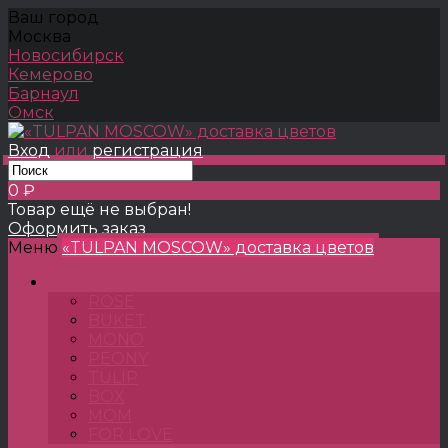
Ваш город
Москва
Новосибирск
Кемерово
Барнаул
Омск
Вход
или
регистрация
0 ₽
Товар ещё не выбран!
Оформить заказ
Меню
«TULPAN MOSCOW» доставка цветов
TULPANSHOP
ROSE
BUKET
MONO
PEONY
TULIP
BOX
MOM
FOR LOVE