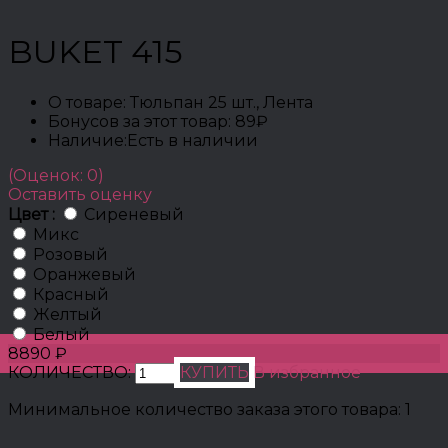
BUKET 415
О товаре:
Тюльпан 25 шт., Лента
Бонусов за этот товар:
89₽
Наличие:
Есть в наличии
(Оценок: 0)
Оставить оценку
Цвет :
Сиреневый
Микс
Розовый
Оранжевый
Красный
Желтый
Белый
8890 ₽
КОЛИЧЕСТВО:
КУПИТЬ
В избранное
Минимальное количество заказа этого товара: 1