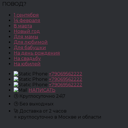
ПОВОД?
1 сентября
14 февраля
8 марта
Новый год
Для мамы
Для любимой
Для бабушки
На день рождения
На свадьбу
На юбилей
+79069562222
+79069562222
+79069562222
НАПИСАТЬ
🕒 Круглосуточно 24\7
🕒 Без выходных
🚀 Доставка от 2 часов
⭐ круглосуточно в Москве и области