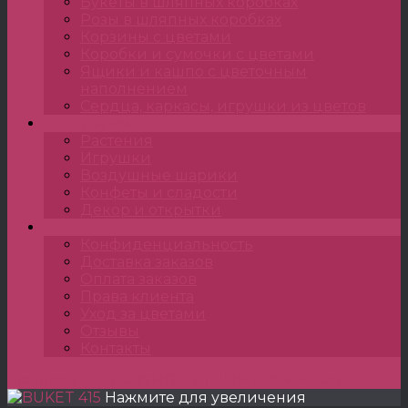
Букеты в шляпных коробках
Розы в шляпных коробках
Корзины с цветами
Коробки и сумочки с цветами
Ящики и кашпо с цветочным
наполнением
Сердца, каркасы, игрушки из цветов
Подарки
Растения
Игрушки
Воздушные шарики
Конфеты и сладости
Декор и открытки
•••
Конфиденциальность
Доставка заказов
Оплата заказов
Права клиента
Уход за цветами
Отзывы
Контакты
Главная
»
TULPANSHOP
»
TULIP
»
BUKET 415
Нажмите для увеличения