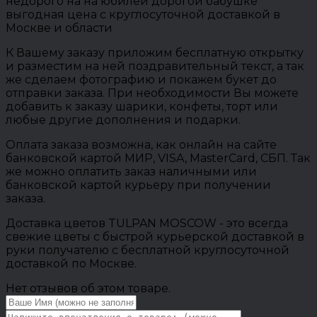
недорого на на юбилей дорогой бабушке
выгодная цена с круглосуточной доставкой в
Москве и области
К Вашему заказу приложим бесплатную открытку
и разместим на ней поздравительный текст, а так
же сделаем фотографию и покажем букет до
отправки заказа. При необходимости Вы можете
добавить к заказу шарики, конфеты, торт или
любые другие дополнения и подарки.
Оплата заказа возможна, как онлайн на сайте
банковской картой МИР, VISA, MasterCard, СБП. Так
же можно оплатить заказ наличными или
банковской картой курьеру при получении
заказа.
Доставка цветов TULPAN MOSCOW - это всегда
свежие цветы с быстрой курьерской доставкой в
руки получателю с бесплатной круглосуточной
доставкой по Москве.
Нет отзывов об этом товаре.